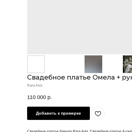
Свадебное платье Омела + ру
Rara Avis
110 000
р.
Добавить к примерке
Свадебное платье бренда Rara Avis. Свадебное платье А-сил