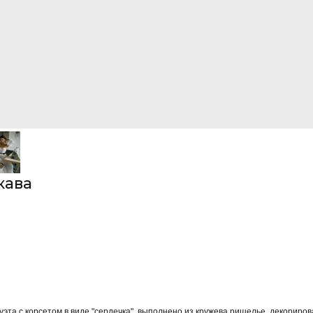
кава
уэта с корсетом в виде "сердечка", выполнено из кружева ришелье, декориро