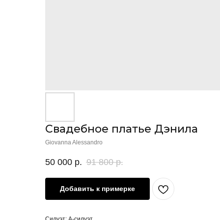
Свадебное платье Дэнила
Giovanna Alessandro
50 000
р.
91 800
р.
Добавить к примерке
Силуэт: А-силуэт