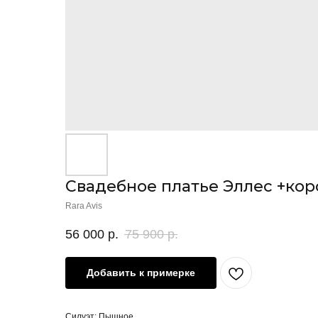
Свадебное платье Эллес +кор
Rara Avis
56 000
р.
75 900
р.
Добавить к примерке
Силуэт: Пышное