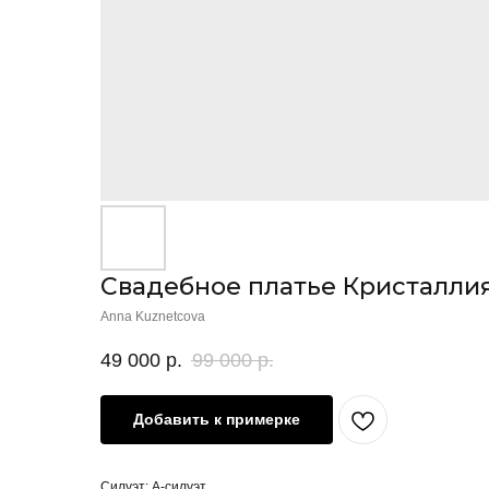
Свадебное платье Кристаллия
Anna Kuznetcova
49 000
р.
99 000
р.
Добавить к примерке
Силуэт: А-силуэт